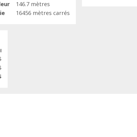
deur
146.7 mètres
ie
16456 mètres carrés
l
$
$
$