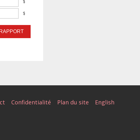
$
$
ct
Confidentialité
Plan du site
English